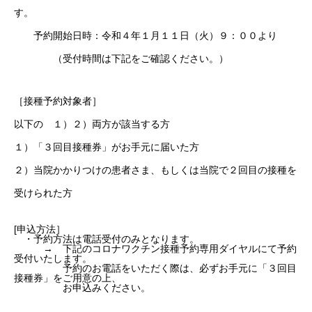
す。
アクセス
予約開始日時：令和４年１月１１日（火）９：００より
（受付時間は下記をご確認ください。）
当院について
［接種予約対象者］
以下の １）２）両方が該当する方
入院される方へ
１）「３回目接種券」がお手元に届いた方
２）当院かかりつけの患者さま、もしくは当院で２回目の接種を
ドック・健診のご案内
受けられた方
[申込方法］
・予約方法は電話受付のみとなります。
採用情報
→ 下記のコロナワクチン接種予約専用ダイヤルにて予約
受付いたします。
予約のお電話をいただく際は、必ずお手元に「３回目
接種券」をご用意の上、
お申込みください。
アブレーション治療